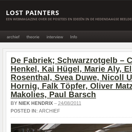
LOST PAINTERS
EEN WEBMAGAZINE OVER DE POSITIES EN IDEEËN IN DE HEDENDAAGSE BEELD
archief
theorie
interview
Info
De Fabriek; Schwarzrotgelb – C
Henkel, Kai Hügel, Marie Aly, E
Rosenthal, Svea Duwe, Nicoll U
Hornig, Falk Töpfer, Oliver Ma
Makolies, Paul Barsch
BY
NIEK HENDRIX
–
24/08/2011
POSTED IN:
ARCHIEF