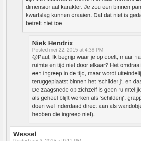
dimensionaal karakter. Je zou een binnen pa
kwartslag kunnen draaien. Dat dat niet is ged
betreft niet toe
Niek Hendrix
Posted
mei 22, 2015 at 4:38 PM
@Paul, Ik begrijp waar je op doelt, maar h
ruimte en tijd niet door elkaar? Het omdraa
een ingreep in de tijd, maar wordt uiteindel
teruggeplaatst binnen het ‘schilderij’, en d
De zaagsnede op zichzelf is geen ruimtelij
als geheel blijft werken als ‘schilderij’, gr
doen wel inderdaad direct aan als wandobje
hebben die ingreep niet).
Wessel
Posted
juni 3, 2015 at 9:11 PM