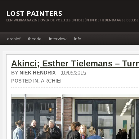
LOST PAINTERS
EEN WEBMAGAZINE OVER DE POSITIES EN IDEEËN IN DE HEDENDAAGSE BEELD
archief
theorie
interview
Info
Akinci; Esther Tielemans – Turn
BY
NIEK HENDRIX
–
10/05/2015
POSTED IN:
ARCHIEF